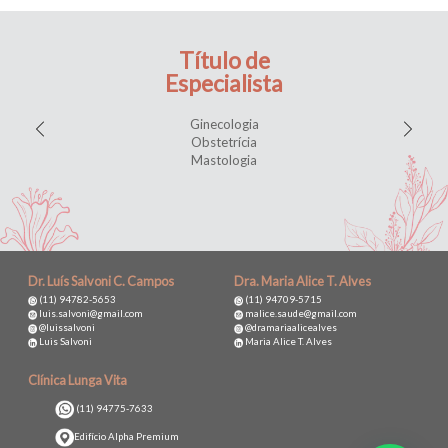
Título de
Especialista
Ginecologia
Obstetrícia
Mastologia
Dr. Luís Salvoni C. Campos
Dra. Maria Alice T. Alves
(11) 94782-5653
(11) 94709-5715
luis.salvoni@gmail.com
malice.saude@gmail.com
@luissalvoni
@dramariaalicealves
Luis Salvoni
Maria Alice T. Alves
Clínica Lunga Vita
(11) 94775-7633
Edifício Alpha Premium