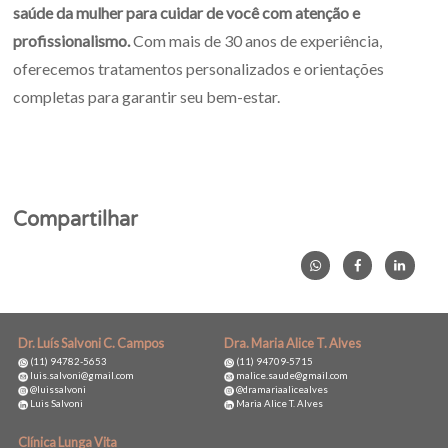
saúde da mulher para cuidar de você com atenção e
profissionalismo.
Com mais de 30 anos de experiência,
oferecemos tratamentos personalizados e orientações
completas para garantir seu bem-estar.
Candidíase, tratamento para candidíase, sintomas de candidíase,
causas da candidíase, candidíase vaginal, saúde da mulher,
clínica ginecológica, prevenção da candidíase, candidíase oral,
cuidados íntimos femininos.
Compartilhar
Dr. Luís Salvoni C. Campos
Dra. Maria Alice T. Alves
(11) 94782-5653
(11) 94709-5715
luis.salvoni@gmail.com
malice.saude@gmail.com
@luissalvoni
@dramariaalicealves
Luis Salvoni
Maria Alice T. Alves
Clínica Lunga Vita