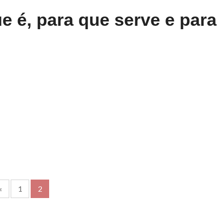
e é, para que serve e para
«
1
2